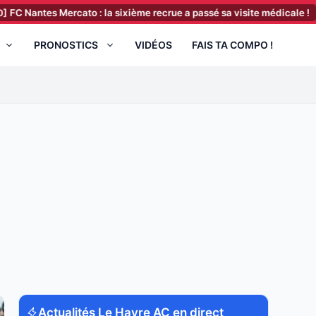
Mercato : la sixième recrue a passé sa visite médicale !
[06:00]
AS
PRONOSTICS
VIDÉOS
FAIS TA COMPO !
Actualités Le Havre AC en direct