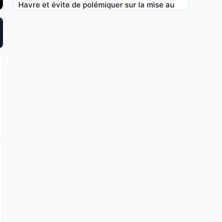
Havre et évite de polémiquer sur la mise au
vert
8 MAI 2026, 07:30
Pronostic Le Havre – OM : Marseille peut-il
relever la tête ?
6 MAI 2026, 22:20
OM : gros coup dur pour Greenwood avant Le
Havre
3 MAI 2026, 16:56
Accroché par le Havre, le LOSC offre un
sursis à l’OM pour la Ligue des Champions
2 MAI 2026, 05:00
Pronostic LOSC – Le Havre : victoire
impérative pour Lille dans la course au
podium