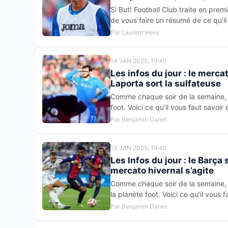
Si But! Football Club traite en premi
de vous faire un résumé de ce qu’il 
Par Laurent Hess
14 JAN 2025, 19:40
Les infos du jour : le mercat
Laporta sort la sulfateuse
Comme chaque soir de la semaine, t
foot. Voici ce qu’il vous faut savoir
Par Benjamin Danet
13 JAN 2025, 19:40
Les Infos du jour : le Barça
mercato hivernal s’agite
Comme chaque soir de la semaine, su
la planète foot. Voici ce qu’il vous 
Par Benjamin Danet