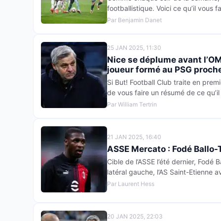
footballistique. Voici ce qu’il vous 
Par Benjamin Danet
25 JAN 2025, 11:30
Nice se déplume avant l’OM
joueur formé au PSG proch
Si But! Football Club traite en premi
de vous faire un résumé de ce qu’il 
Par William Tertrin
21 JAN 2025, 16:40
ASSE Mercato : Fodé Ballo-T
Cible de l’ASSE l’été dernier, Fodé B
latéral gauche, l’AS Saint-Etienne 
Par Laurent Hess
20 JAN 2025, 22:03