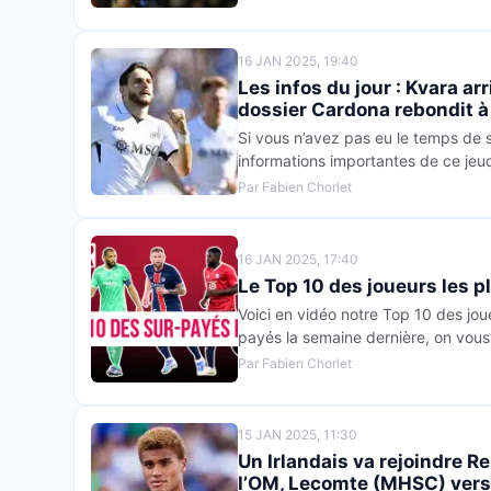
16 JAN 2025, 19:40
Les infos du jour : Kvara arr
dossier Cardona rebondit à
Si vous n’avez pas eu le temps de su
informations importantes de ce jeudi
Par Fabien Chorlet
16 JAN 2025, 17:40
Le Top 10 des joueurs les p
Voici en vidéo notre Top 10 des joue
payés la semaine dernière, on vou
Par Fabien Chorlet
15 JAN 2025, 11:30
Un Irlandais va rejoindre R
l’OM, Lecomte (MHSC) vers 