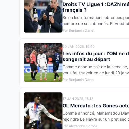
Droits TV Ligue 1 : DAZN mé
français ?
Selon les informations obtenues pa
nombre de ses abonnés. Et voudrai
Par Benjamin Danet
20 JAN 2025, 19:40
Les infos du jour : l’OM ne 
songerait au départ
Comme chaque soir de la semaine, re
vous faut savoir en ce lundi 20 janv
Par Benjamin Danet
17 JAN 2025, 18:13
OL Mercato : les Gones acte
Comme annoncé, Mahamadou Diawara 
rejoindre Le Havre sur un prêt sec 
Par Alexandre Corboz