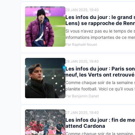
29 JAN 2025, 19:40
Les infos du jour : le grand
Lens) se rapproche de Ren
Si vous n’avez pas eu le temps de su
informations importantes de ce mer
Par Raphaël Nouet
28 JAN 2025, 19:40
Les infos du jour : Paris so
neuf, les Verts ont retrouv
Comme chaque soir de la semaine sur
planète football. Voici ce qu’il vous
Par Benjamin Danet
27 JAN 2025, 19:40
Les infos du jour : fin de m
attend Cardona
Comme chaque soir de la semaine, et