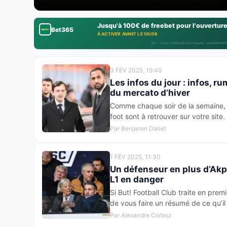
Jusqu'à 100€ de freebet pour l'ouvertur
Bet365
À ACTIVER AVANT LE 08/08
18+ · Jouer comporte des risques : endettement
3 FÉV 2025, 19:40
Les infos du jour : infos, ru
du mercato d’hiver
Comme chaque soir de la semaine, t
foot sont à retrouver sur votre site. 
Par Benjamin Danet
1 FÉV 2025, 11:30
Un défenseur en plus d’Akp
L1 en danger
Si But! Football Club traite en premi
de vous faire un résumé de ce qu’il 
Par Alexandre Corboz