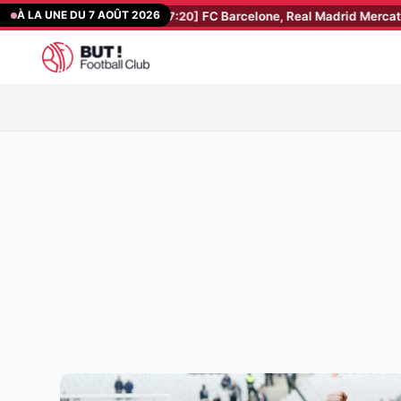
Aller
À LA UNE DU 7 AOÛT 2026
ur Terrier !
[07:20]
FC Barcelone, Real Madrid Mercato : énorme co
au
contenu