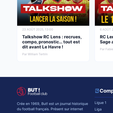
23 AOÛT 2025, 13:00
6 AOÛT 2
Talkshow RC Lens : recrues,
RC Len
compo, pronostic… tout est
Sage 
dit avant Le Havre !
Par Fabie
Par William Tertrin
Comp
Ligue 1
Crée en 1969, But! est un journal historique
du football français. Présent sur internet
Liga