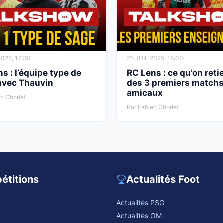
025, 17:30
25 JUIL 2025, 18:00
s : l’équipe type de
RC Lens : ce qu’on reti
avec Thauvin
des 3 premiers match
amicaux
n Chorlet
Par Fabien Chorlet
étitions
Actualités Foot
Actualités PSG
Actualités OM