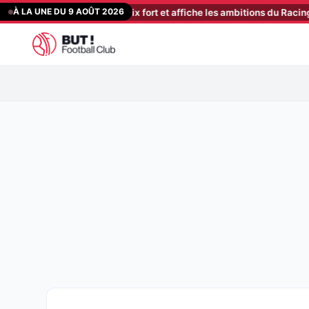
Aller
À LA UNE DU 9 AOÛT 2026
Leca justifie son choix fort et affiche les ambitions du Racing
[07:0
au
contenu