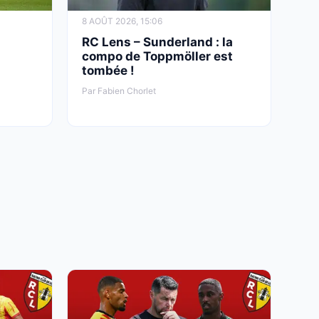
8 AOÛT 2026, 15:06
RC Lens – Sunderland : la
compo de Toppmöller est
tombée !
Par Fabien Chorlet