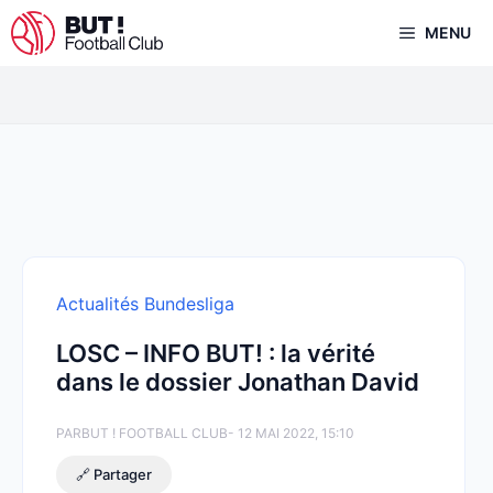
Aller
MENU
au
contenu
Actualités Bundesliga
LOSC – INFO BUT! : la vérité
dans le dossier Jonathan David
PAR
BUT ! FOOTBALL CLUB
- 12 MAI 2022, 15:10
🔗 Partager