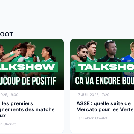
FOOT
2025, 18:00
17 JUIL 2025, 17:20
 les premiers
ASSE : quelle suite de
gnements des matchs
Mercato pour les Verts
ux
Par Fabien Chorlet
n Chorlet