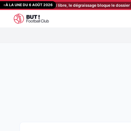
Aller
À LA UNE DU 6 AOÛT 2026
nde un international libre, le dégraissage bloque le dossier
[13:03]
au
contenu