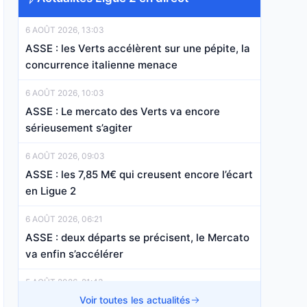
6 AOÛT 2026, 13:03
ASSE : les Verts accélèrent sur une pépite, la
concurrence italienne menace
6 AOÛT 2026, 10:03
ASSE : Le mercato des Verts va encore
sérieusement s’agiter
6 AOÛT 2026, 09:03
ASSE : les 7,85 M€ qui creusent encore l’écart
en Ligue 2
6 AOÛT 2026, 06:21
ASSE : deux départs se précisent, le Mercato
va enfin s’accélérer
5 AOÛT 2026, 21:43
ASSE : Deux départs estivaux reçoivent déjà
Voir toutes les actualités