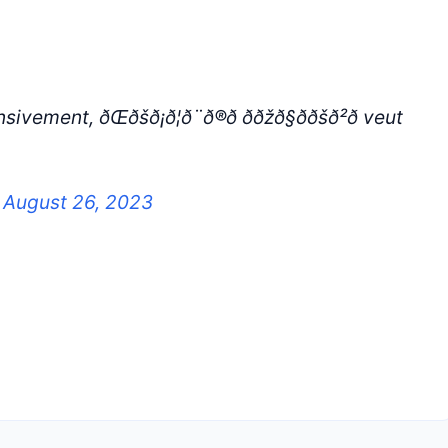
Œðšð¡ð¦ð¨ð®ð ððžð§ð­ðšð²ð veut
)
August 26, 2023