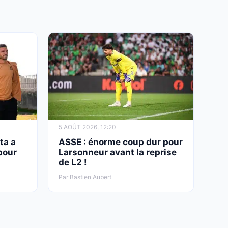
5 AOÛT 2026, 12:20
ta a
ASSE : énorme coup dur pour
pour
Larsonneur avant la reprise
de L2 !
Par Bastien Aubert