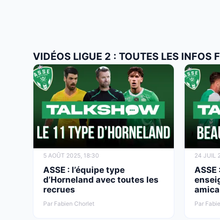
VIDÉOS LIGUE 2 : TOUTES LES INFOS 
5 AOÛT 2025, 18:30
24 JUIL 
ASSE : l’équipe type
ASSE :
d’Horneland avec toutes les
ensei
recrues
amica
Par Fabien Chorlet
Par Fabie