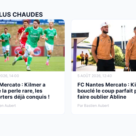
 PLUS CHAUDES
026, 14:00
5 AOÛT 2026, 12:40
Mercato : Kilmer a
FC Nantes Mercato : Ki
 la perle rare, les
bouclé le coup parfait 
rters déjà conquis !
faire oublier Abline
en Aubert
Par Bastien Aubert