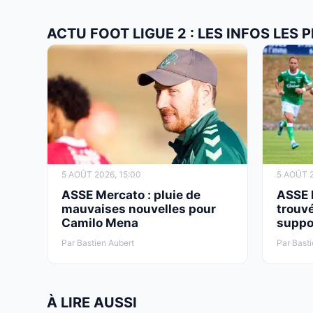
ACTU FOOT LIGUE 2 : LES INFOS LES
5 AOÛT 2026, 15:00
5 AOÛT 2
ASSE Mercato : pluie de
ASSE 
mauvaises nouvelles pour
trouvé
Camilo Mena
suppo
Par Bastien Aubert
Par Basti
À LIRE AUSSI