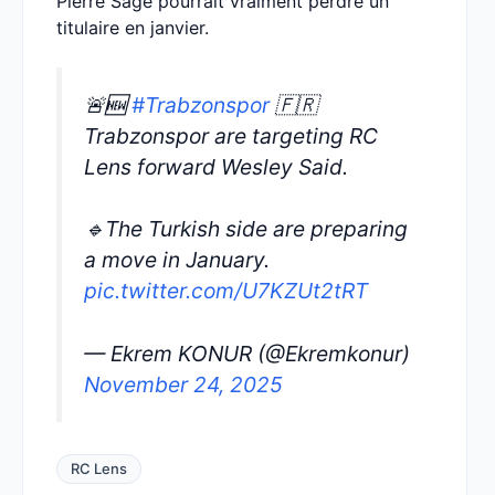
Pierre Sage pourrait vraiment perdre un
titulaire en janvier.
🚨🆕
#Trabzonspor
🇫🇷
Trabzonspor are targeting RC
Lens forward Wesley Said.
🔹The Turkish side are preparing
a move in January.
pic.twitter.com/U7KZUt2tRT
— Ekrem KONUR (@Ekremkonur)
November 24, 2025
RC Lens