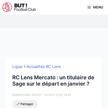
Aller
MENU
au
contenu
Ligue 1
›
Actualités RC Lens
RC Lens Mercato : un titulaire de
Sage sur le départ en janvier ?
PAR
RAPHAËL NOUET
- 24 NOV 2025, 18:41
🔗 Partager