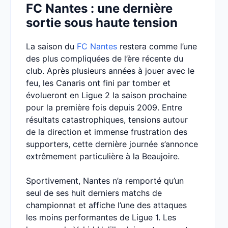
FC Nantes : une dernière
sortie sous haute tension
La saison du
FC Nantes
restera comme l’une
des plus compliquées de l’ère récente du
club. Après plusieurs années à jouer avec le
feu, les Canaris ont fini par tomber et
évolueront en Ligue 2 la saison prochaine
pour la première fois depuis 2009. Entre
résultats catastrophiques, tensions autour
de la direction et immense frustration des
supporters, cette dernière journée s’annonce
extrêmement particulière à la Beaujoire.
Sportivement, Nantes n’a remporté qu’un
seul de ses huit derniers matchs de
championnat et affiche l’une des attaques
les moins performantes de Ligue 1. Les