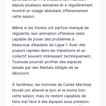
depuis plusieurs semaines et a régulièrement
montré un visage séduisant offensivement
cette saison.
Même si les Violets ont parfois manqué de
régularité, leur animation offensive reste
capable de poser des problèmes à
beaucoup d’équipes de Ligue 1. Avec des
joueurs rapides dans les transitions et un
collectif souvent intéressant techniquement,
Toulouse pourrait profiter des espaces
laissés par des Nantais obligés de se
découvrir.
À l’extérieur, les hommes de Carles Martinez
Novell ont alterné le bon et le moins bon
cette saison, mais ils restent capables de
faire mal face à des équipes sous pression.