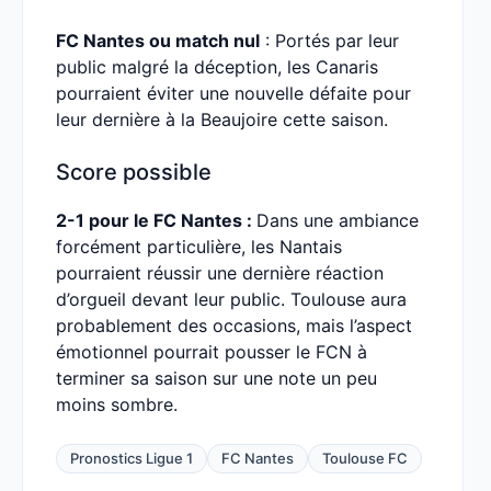
FC Nantes ou match nul
: Portés par leur
public malgré la déception, les Canaris
pourraient éviter une nouvelle défaite pour
leur dernière à la Beaujoire cette saison.
Score possible
2-1 pour le FC Nantes :
Dans une ambiance
forcément particulière, les Nantais
pourraient réussir une dernière réaction
d’orgueil devant leur public. Toulouse aura
probablement des occasions, mais l’aspect
émotionnel pourrait pousser le FCN à
terminer sa saison sur une note un peu
moins sombre.
Pronostics Ligue 1
FC Nantes
Toulouse FC