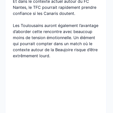
Et dans le contexte actuel autour du FC
Nantes, le TFC pourrait rapidement prendre
confiance si les Canaris doutent.
Les Toulousains auront également l’avantage
d’aborder cette rencontre avec beaucoup
moins de tension émotionnelle. Un élément
qui pourrait compter dans un match où le
contexte autour de la Beaujoire risque d’être
extrêmement lourd.