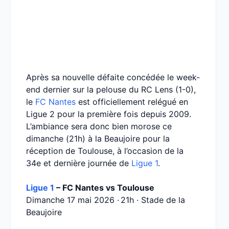
Après sa nouvelle défaite concédée le week-
end dernier sur la pelouse du RC Lens (1-0),
le
FC Nantes
est officiellement relégué en
Ligue 2 pour la première fois depuis 2009.
L’ambiance sera donc bien morose ce
dimanche (21h) à la Beaujoire pour la
réception de Toulouse, à l’occasion de la
34e et dernière journée de
Ligue 1
.
Ligue 1
– FC Nantes vs Toulouse
Dimanche 17 mai 2026 · 21h · Stade de la
Beaujoire