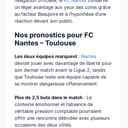
relégation officielle, le
FC Nantes
conserve
un léger avantage aux yeux des cotes grâce
au facteur Beaujoire et à l’hypothèse d’une
réaction devant son public.
Nos pronostics pour FC
Nantes – Toulouse
Les deux équipes marquent
:
Nantes
devrait jouer avec davantage de liberté pour
son dernier match avant la Ligue 2, tandis
que Toulouse reste une équipe capable de
se montrer dangereuse offensivement.
Plus de 2,5 buts dans le match
: Le
contexte émotionnel et l’absence de
véritable pression comptable pourraient
offrir une rencontre débridée avec plusieurs
occasions des deux côtés.