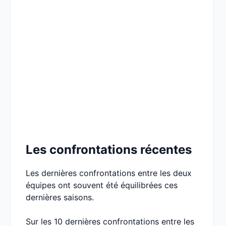
Les confrontations récentes
Les dernières confrontations entre les deux
équipes ont souvent été équilibrées ces
dernières saisons.
Sur les 10 dernières confrontations entre les