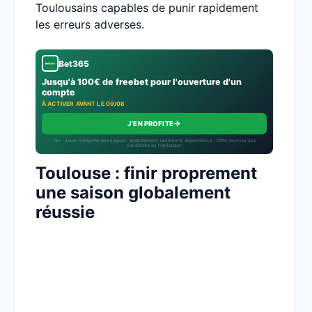
Toulousains capables de punir rapidement
les erreurs adverses.
Bet365
Jusqu'à 100€ de freebet pour l'ouverture d'un
compte
À ACTIVER AVANT LE 09/08
→
J'EN PROFITE
18+ · Jouer comporte des risques : endettement, isolement, dépendance · Offre soumise aux
conditions de l’opérateur.
Toulouse : finir proprement
une saison globalement
réussie