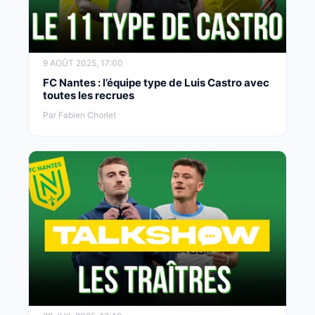
9 AOÛT 2025, 17:00
FC Nantes : l’équipe type de Luis Castro avec
toutes les recrues
Par Fabien Chorlet