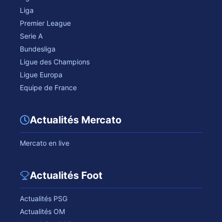
Liga
Premier League
Serie A
Bundesliga
Ligue des Champions
Ligue Europa
Equipe de France
Actualités Mercato
Mercato en live
Actualités Foot
Actualités PSG
Actualités OM