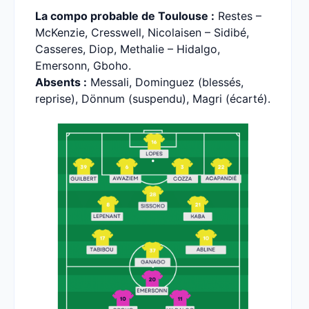
La compo probable de Toulouse :
Restes –
McKenzie, Cresswell, Nicolaisen – Sidibé,
Casseres, Diop, Methalie – Hidalgo,
Emersonn, Gboho.
Absents :
Messali, Dominguez (blessés,
reprise), Dönnum (suspendu), Magri (écarté).