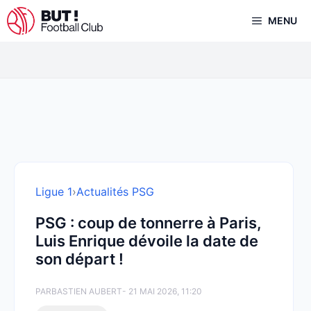
Aller
MENU
au
contenu
Ligue 1
›
Actualités PSG
PSG : coup de tonnerre à Paris,
Luis Enrique dévoile la date de
son départ !
PAR
BASTIEN AUBERT
- 21 MAI 2026, 11:20