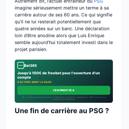
Autrement dit, l’actuel entraîneur du
PSG
imagine sérieusement mettre un terme à sa
carrière autour de ses 60 ans. Ce qui signifie
qu’il ne lui resterait potentiellement que
quatre années sur un banc. Une déclaration
loin d’être anodine alors que Luis Enrique
semble aujourd’hui totalement investi dans le
projet parisien.
Bet365
Jusqu'à 100€ de freebet pour l'ouverture d'un
compte
À ACTIVER AVANT LE 08/08
→
J'EN PROFITE
18+ · Jouer comporte des risques : endettement, isolement, dépendance · Offre soumise aux
conditions de l’opérateur.
Une fin de carrière au PSG ?