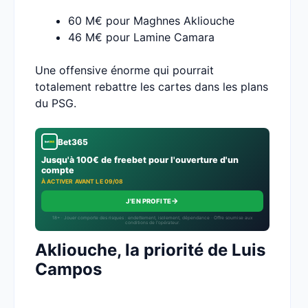
60 M€ pour Maghnes Akliouche
46 M€ pour Lamine Camara
Une offensive énorme qui pourrait
totalement rebattre les cartes dans les plans
du PSG.
Bet365
Jusqu'à 100€ de freebet pour l'ouverture d'un
compte
À ACTIVER AVANT LE 09/08
→
J'EN PROFITE
18+ · Jouer comporte des risques : endettement, isolement, dépendance · Offre soumise aux
conditions de l’opérateur.
Akliouche, la priorité de Luis
Campos