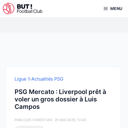
Aller
MENU
au
contenu
Ligue 1
›
Actualités PSG
PSG Mercato : Liverpool prêt à
voler un gros dossier à Luis
Campos
PAR
LOUIS CHRESTIAN
- 20 MAI 2026, 13:40