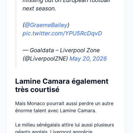
missing out on European football
next season.
(
@GraemeBailey
)
pic.twitter.com/YPU5RcDqvD
— Goaldata – Liverpool Zone
(@LiverpoolZNE)
May 20, 2026
Lamine Camara également
très courtisé
Mais Monaco pourrait aussi perdre un autre
énorme talent avec Lamine Camara.
Le milieu sénégalais attire lui aussi plusieurs
géants anglais. Liverpool apprécie