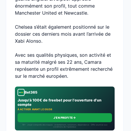
énormément son profil, tout comme
Manchester United et Newcastle.
Chelsea s’était également positionné sur le
dossier ces derniers mois avant l’arrivée de
Xabi Alonso.
Avec ses qualités physiques, son activité et
sa maturité malgré ses 22 ans, Camara
représente un profil extrêmement recherché
sur le marché européen.
Bet365
Jusqu'à 100€ de freebet pour l'ouverture d'un
compte
À ACTIVER AVANT LE 09/08
→
J'EN PROFITE
18+ · Jouer comporte des risques : endettement, isolement, dépendance · Offre soumise aux
conditions de l’opérateur.