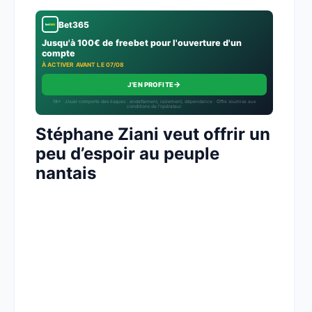
Bet365
Jusqu'à 100€ de freebet pour l'ouverture d'un
compte
À ACTIVER AVANT LE 07/08
→
J'EN PROFITE
18+ · Jouer comporte des risques : endettement, isolement, dépendance · Offre soumise aux
conditions de l’opérateur.
Stéphane Ziani veut offrir un
peu d’espoir au peuple
nantais