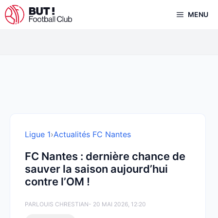
Aller
MENU
au
contenu
Ligue 1
›
Actualités FC Nantes
FC Nantes : dernière chance de
sauver la saison aujourd’hui
contre l’OM !
PAR
LOUIS CHRESTIAN
- 20 MAI 2026, 12:20