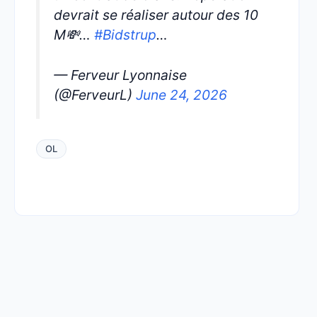
devrait se réaliser autour des 10
M💸…
#Bidstrup
…
— Ferveur Lyonnaise
(@FerveurL)
June 24, 2026
OL