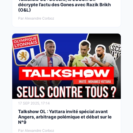
décrypte l’actu des Gones avec Razik Brikh
(O&L)
Par Alexandre Corboz
17 SEP 2025, 17:14
Talkshow OL : Yattara invité spécial avant
Angers, arbitrage polémique et débat sur le
N°9
Par Alexandre Corboz