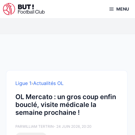
Aller
MENU
au
contenu
Ligue 1
›
Actualités OL
OL Mercato : un gros coup enfin
bouclé, visite médicale la
semaine prochaine !
PAR
WILLIAM TERTRIN
- 24 JUIN 2026, 20:20