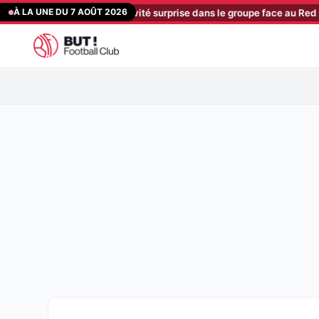
Aller
À LA UNE DU 7 AOÛT 2026
s absents et un invité surprise dans le groupe face au Red Star
[20:
au
contenu