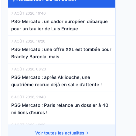
7 AOÛT 2026, 19:40
PSG Mercato : un cador européen débarque
pour un taulier de Luis Enrique
7 AOÛT 2026, 16:20
PSG Mercato : une offre XXL est tombée pour
Bradley Barcola, mais…
7 AOÛT 2026, 08:20
PSG Mercato : après Akliouche, une
quatrième recrue déjà en salle d’attente !
6 AOÛT 2026, 21:40
PSG Mercato : Paris relance un dossier à 40
millions d’euros !
6 AOÛT 2026, 19:20
PSG Mercato : c’est officiel pour Maghnes
Voir toutes les actualités