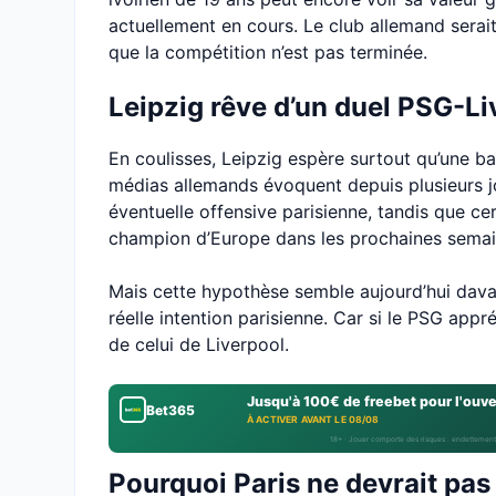
actuellement en cours. Le club allemand serai
que la compétition n’est pas terminée.
Leipzig rêve d’un duel PSG-Li
En coulisses, Leipzig espère surtout qu’une ba
médias allemands évoquent depuis plusieurs j
éventuelle offensive parisienne, tandis que c
champion d’Europe dans les prochaines semai
Mais cette hypothèse semble aujourd’hui davant
réelle intention parisienne. Car si le PSG appr
de celui de Liverpool.
Jusqu'à 100€ de freebet pour l'ouv
Bet365
À ACTIVER AVANT LE 08/08
18+ · Jouer comporte des risques : endettement
Pourquoi Paris ne devrait pas