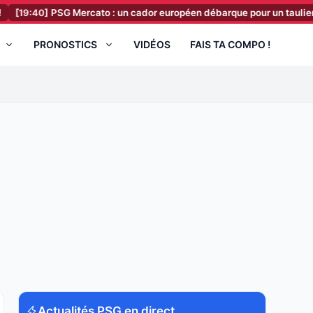
PSG Mercato : un cador européen débarque pour un taulier de Luis En
PRONOSTICS
VIDÉOS
FAIS TA COMPO !
Actualités PSG en direct