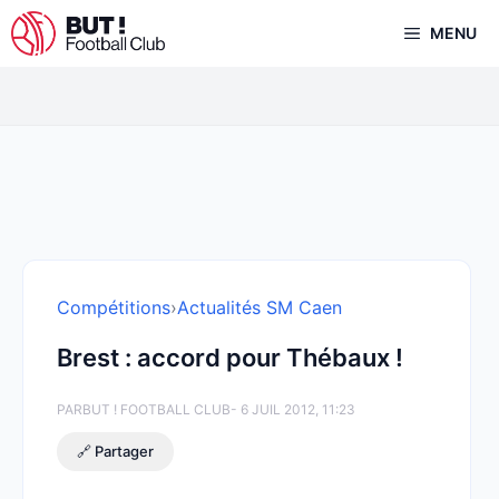
Aller
MENU
au
contenu
Compétitions
›
Actualités SM Caen
Brest : accord pour Thébaux !
PAR
BUT ! FOOTBALL CLUB
- 6 JUIL 2012, 11:23
🔗 Partager