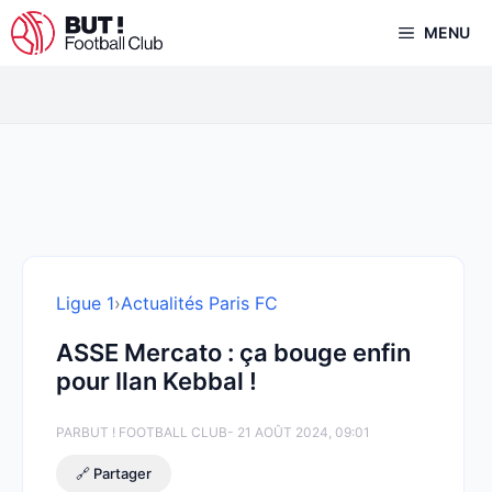
Aller
MENU
au
contenu
Ligue 1
›
Actualités Paris FC
ASSE Mercato : ça bouge enfin
pour Ilan Kebbal !
PAR
BUT ! FOOTBALL CLUB
- 21 AOÛT 2024, 09:01
🔗 Partager