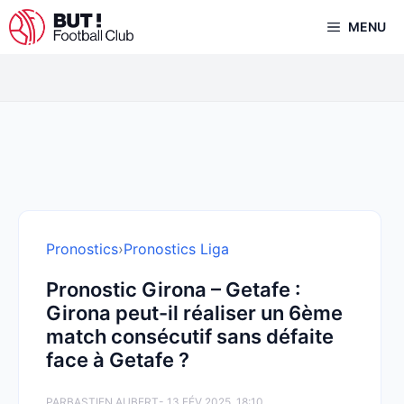
Aller
MENU
au
contenu
Pronostics
›
Pronostics Liga
Pronostic Girona – Getafe :
Girona peut-il réaliser un 6ème
match consécutif sans défaite
face à Getafe ?
PAR
BASTIEN AUBERT
- 13 FÉV 2025, 18:10