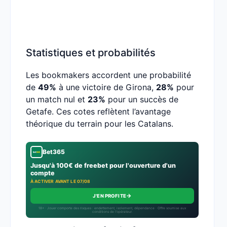
Statistiques et probabilités
Les bookmakers accordent une probabilité
de
49%
à une victoire de Girona,
28%
pour
un match nul et
23%
pour un succès de
Getafe. Ces cotes reflètent l’avantage
théorique du terrain pour les Catalans.
Bet365
Jusqu'à 100€ de freebet pour l'ouverture d'un
compte
À ACTIVER AVANT LE 07/08
→
J'EN PROFITE
18+ · Jouer comporte des risques : endettement, isolement, dépendance · Offre soumise aux
conditions de l’opérateur.