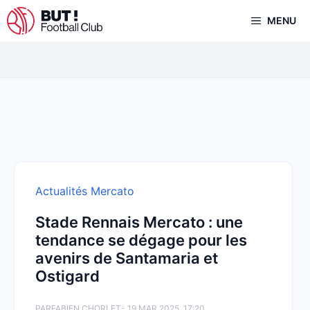
Aller
MENU
au
contenu
Actualités Mercato
Stade Rennais Mercato : une
tendance se dégage pour les
avenirs de Santamaria et
Ostigard
PAR
FABIEN CHORLET
- 19 MAR 2025, 17:20