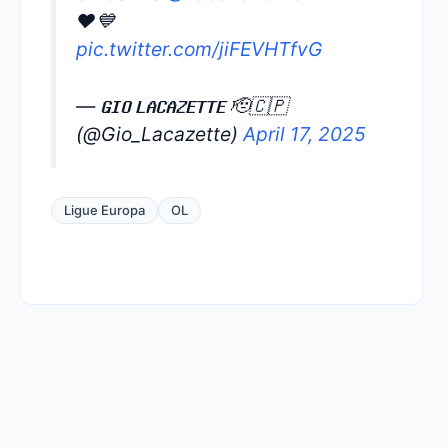
❤️💙
pic.twitter.com/jiFEVHTfvG
— 𝐆𝐈𝐎 𝐋𝐀𝐂𝐀𝐙𝐄𝐓𝐓𝐄 🫡🇨🇵
(@Gio_Lacazette)
April 17, 2025
Ligue Europa
OL