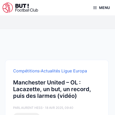
Aller
MENU
au
contenu
Compétitions
›
Actualités Ligue Europa
Manchester United – OL :
Lacazette, un but, un record,
puis des larmes (vidéo)
PAR
LAURENT HESS
- 18 AVR 2025, 09:40