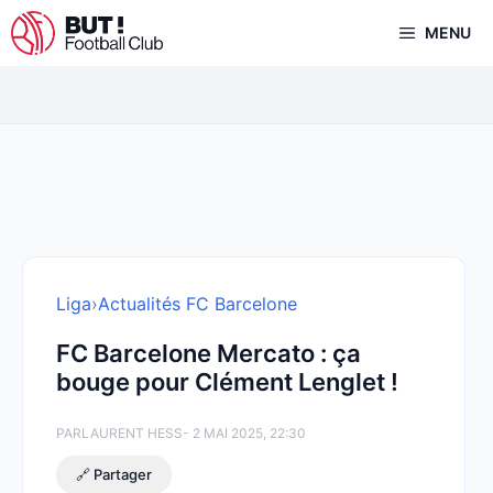
Aller
MENU
au
contenu
Liga
›
Actualités FC Barcelone
FC Barcelone Mercato : ça
bouge pour Clément Lenglet !
PAR
LAURENT HESS
- 2 MAI 2025, 22:30
🔗 Partager