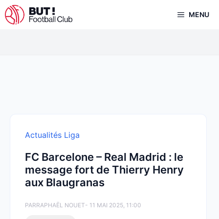
Aller
MENU
au
contenu
Actualités Liga
FC Barcelone – Real Madrid : le
message fort de Thierry Henry
aux Blaugranas
PAR
RAPHAËL NOUET
- 11 MAI 2025, 11:00