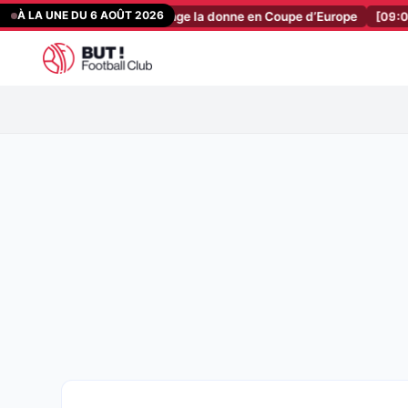
Aller
À LA UNE DU 6 AOÛT 2026
eau règlement change la donne en Coupe d’Europe
[09:03]
ASSE : l
au
contenu