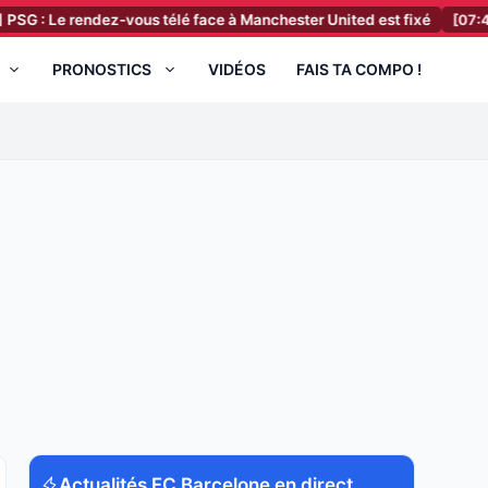
rendez-vous télé face à Manchester United est fixé
[07:41]
FC Nante
PRONOSTICS
VIDÉOS
FAIS TA COMPO !
Actualités FC Barcelone en direct