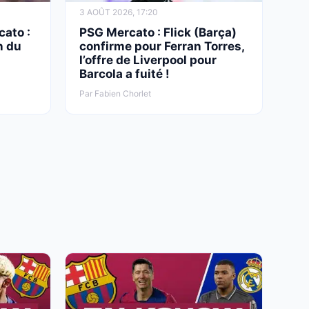
3 AOÛT 2026, 17:20
cato :
PSG Mercato : Flick (Barça)
n du
confirme pour Ferran Torres,
l’offre de Liverpool pour
Barcola a fuité !
Par Fabien Chorlet