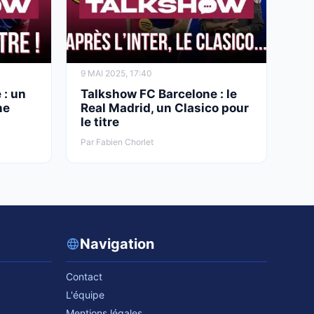
9 MAI 2025, 17:40
 : un
Talkshow FC Barcelone : le
ne
Real Madrid, un Clasico pour
le titre
Par Fabien Chorlet
Navigation
Contact
L'équipe
Mentions légales