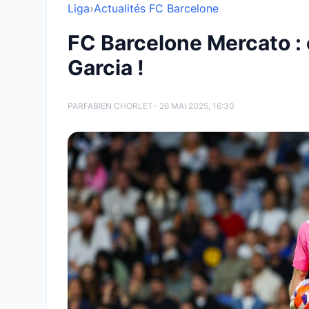
Liga
›
Actualités FC Barcelone
FC Barcelone Mercato :
Garcia !
PAR
FABIEN CHORLET
- 26 MAI 2025, 16:30