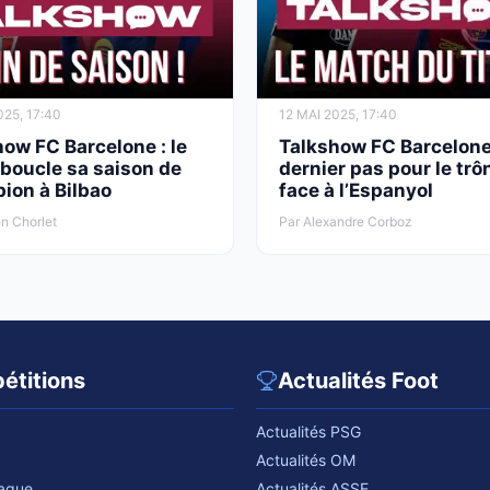
025, 17:40
12 MAI 2025, 17:40
ow FC Barcelone : le
Talkshow FC Barcelone
boucle sa saison de
dernier pas pour le trô
ion à Bilbao
face à l’Espanyol
n Chorlet
Par Alexandre Corboz
étitions
Actualités Foot
Actualités PSG
Actualités OM
eague
Actualités ASSE