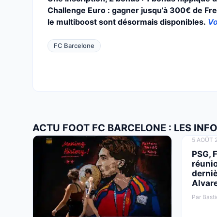
Challenge Euro : gagner jusqu’à 300€ de Fre
le multiboost sont désormais disponibles.
Vo
FC Barcelone
ACTU FOOT FC BARCELONE : LES INF
5 AOÛT 2
PSG, 
réuni
derniè
Alvare
Par Basti