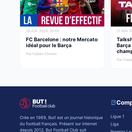
19 JUIL 2025, 20:00
21 MAI 2
FC Barcelone : notre Mercato
Talksh
idéal pour le Barça
Barça 
champ
Par Fabien Chorlet
Par Fabie
Comp
Ligue 1
Crée en 1969, But! est un journal historique
du football français. Présent sur internet
Liga
depuis 2012, But Football Club suit
Premier L