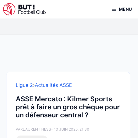
Aller
MENU
au
contenu
Ligue 2
›
Actualités ASSE
ASSE Mercato : Kilmer Sports
prêt à faire un gros chèque pour
un défenseur central ?
PAR
LAURENT HESS
- 10 JUIN 2025, 21:30