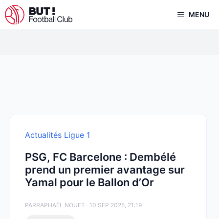
Aller
MENU
au
contenu
Actualités Ligue 1
PSG, FC Barcelone : Dembélé
prend un premier avantage sur
Yamal pour le Ballon d’Or
PAR
RAPHAËL NOUET
- 10 SEP 2025, 21:19