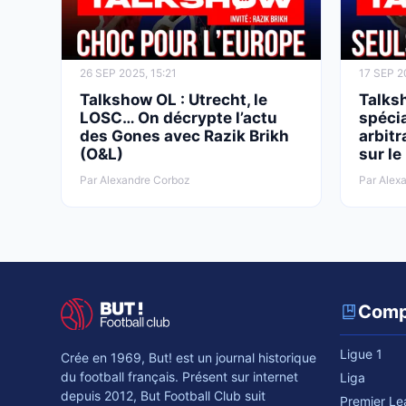
26 SEP 2025, 15:21
17 SEP 2
Talkshow OL : Utrecht, le
Talksh
LOSC… On décrypte l’actu
spécia
des Gones avec Razik Brikh
arbitr
(O&L)
sur le
Par Alexandre Corboz
Par Alex
Comp
Ligue 1
Crée en 1969, But! est un journal historique
du football français. Présent sur internet
Liga
depuis 2012, But Football Club suit
Premier L