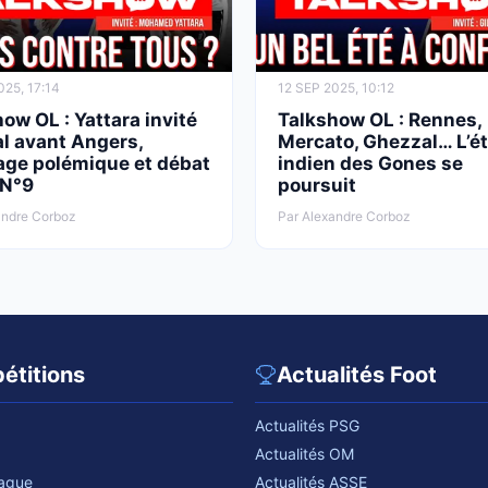
025, 17:14
12 SEP 2025, 10:12
ow OL : Yattara invité
Talkshow OL : Rennes,
l avant Angers,
Mercato, Ghezzal… L’é
age polémique et débat
indien des Gones se
 N°9
poursuit
andre Corboz
Par Alexandre Corboz
étitions
Actualités Foot
Actualités PSG
Actualités OM
eague
Actualités ASSE