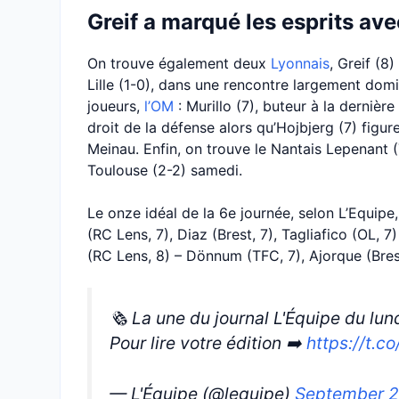
Greif a marqué les esprits ave
On trouve également deux
Lyonnais
, Greif (8
Lille (1-0), dans une rencontre largement dom
joueurs,
l’OM
: Murillo (7), buteur à la dernièr
droit de la défense alors qu’Hojbjerg (7) figu
Meinau. Enfin, on trouve le Nantais Lepenant (
Toulouse (2-2) samedi.
Le onze idéal de la 6e journée, selon L’Equipe, 
(RC Lens, 7), Diaz (Brest, 7), Tagliafico (OL, 
(RC Lens, 8) – Dönnum (TFC, 7), Ajorque (Brest
🗞️ La une du journal L'Équipe du l
Pour lire votre édition ➡️
https://t.c
— L'Équipe (@lequipe)
September 2