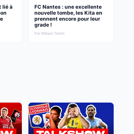
 lié à
FC Nantes : une excellente
son
nouvelle tombe, les Kita en
le
prennent encore pour leur
grade !
Par William Tertrin