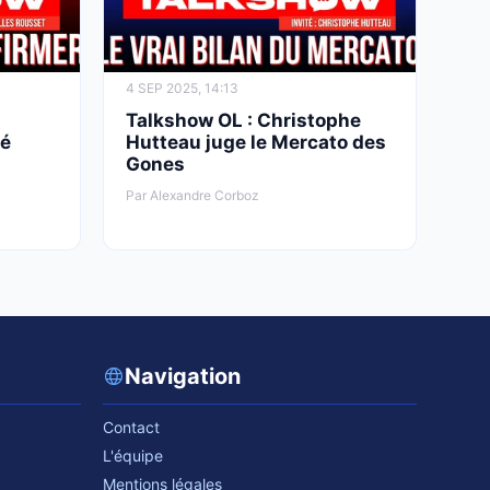
4 SEP 2025, 14:13
Talkshow OL : Christophe
té
Hutteau juge le Mercato des
Gones
Par Alexandre Corboz
Navigation
Contact
L'équipe
Mentions légales