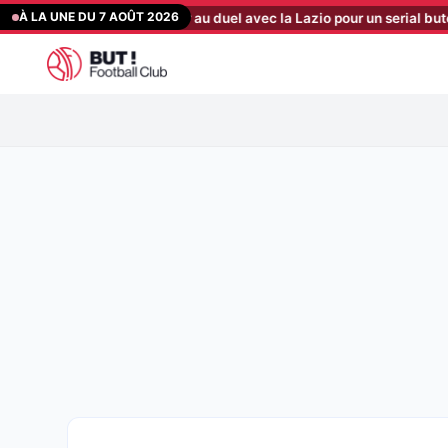
Aller
À LA UNE DU 7 AOÛT 2026
to : les Sang et Or au duel avec la Lazio pour un serial buteur à 15 M€
au
contenu