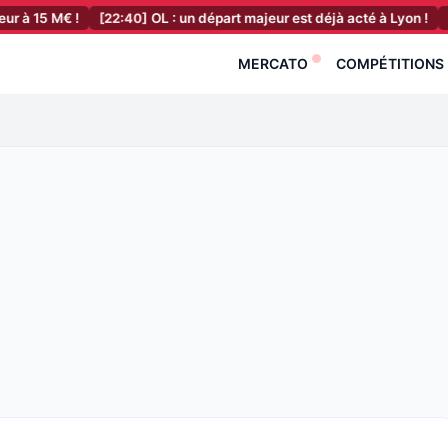
 !
[22:40]
OL : un départ majeur est déjà acté à Lyon !
[22:20]
OM
MERCATO
COMPÉTITIONS