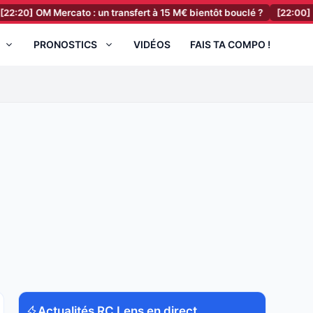
 Mercato : un transfert à 15 M€ bientôt bouclé ?
[22:00]
RC Lens Me
PRONOSTICS
VIDÉOS
FAIS TA COMPO !
Actualités RC Lens en direct