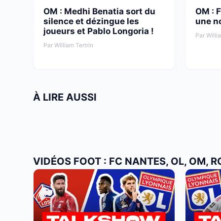
OM : Medhi Benatia sort du
OM : F
silence et dézingue les
une no
joueurs et Pablo Longoria !
Par Willi
Par William Tertrin
À LIRE AUSSI
VIDÉOS FOOT : FC NANTES, OL, OM, R