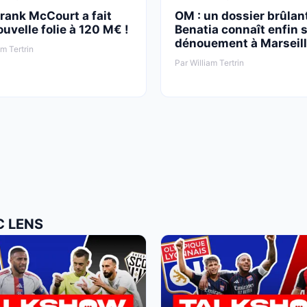
rank McCourt a fait
OM : un dossier brûlant
uvelle folie à 120 M€ !
Benatia connaît enfin 
dénouement à Marseil
am Tertrin
Par William Tertrin
C LENS