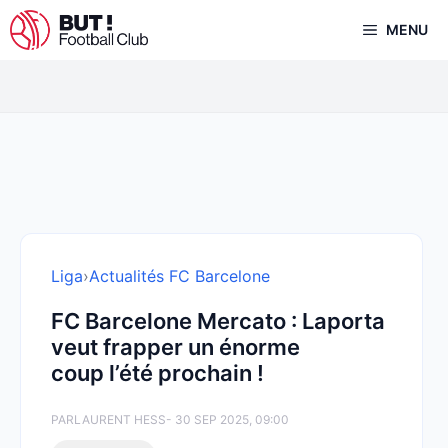
Aller
MENU
au
contenu
Liga
›
Actualités FC Barcelone
FC Barcelone Mercato : Laporta
veut frapper un énorme
coup l’été prochain !
PAR
LAURENT HESS
- 30 SEP 2025, 09:00