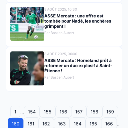
8 AOÛT 2025, 10:30
ASSE Mercato : une offre est
tombée pour Nadé, les enchères
grimpent !
Par Bastien Aubert
8 AOÛT 2025, 06:00
ASSE Mercato : Horneland prêt à
reformer un duo explosif à Saint-
Étienne !
Par Bastien Aubert
1
…
154
155
156
157
158
159
160
161
162
163
164
165
166
…