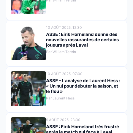
Par William Tertrin
10 AOÛT 2025, 12:30
ASSE : Eirik Horneland donne des
nouvelles rassurantes de certains
joueurs après Laval
Par William Tertrin
10 AOÛT 2025, 07:00
ASSE – L’analyse de Laurent Hess :
« Un nul pour débuter la saison, et
le flou »
Par Laurent Hess
9 AOÛT 2025, 23:30
ASSE : Eirik Horneland très frustré
après le match nul face à Laval