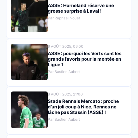
ASSE : Horneland réserve une
grosse surprise à Laval !
Par Raphaël Nouet
9 AOÛT 2025, 06:00
ASSE : pourquoi les Verts sont les
grands favoris pour la montée en
Ligue 1
Par Bastien Aubert
8 AOÛT 2025, 21:00
Stade Rennais Mercato : proche
d’un joli coup à Nice, Rennes ne
lâche pas Stassin (ASSE) !
Par Bastien Aubert