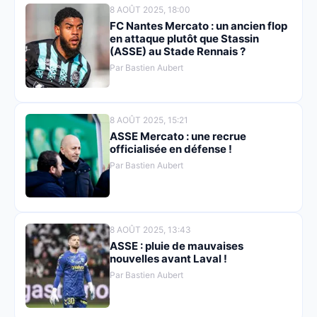
8 AOÛT 2025, 18:00
FC Nantes Mercato : un ancien flop
en attaque plutôt que Stassin
(ASSE) au Stade Rennais ?
Par Bastien Aubert
8 AOÛT 2025, 15:21
ASSE Mercato : une recrue
officialisée en défense !
Par Bastien Aubert
8 AOÛT 2025, 13:43
ASSE : pluie de mauvaises
nouvelles avant Laval !
Par Bastien Aubert