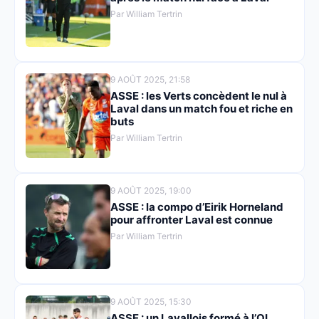
Par William Tertrin
9 AOÛT 2025, 21:58
ASSE : les Verts concèdent le nul à
Laval dans un match fou et riche en
buts
Par William Tertrin
9 AOÛT 2025, 19:00
ASSE : la compo d’Eirik Horneland
pour affronter Laval est connue
Par William Tertrin
9 AOÛT 2025, 15:30
ASSE : un Lavallois formé à l’OL