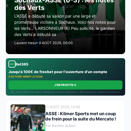
Sochaux-ASSE (0-3) : les notes
des Verts
L’ASSE a débuté sa saison par une large et
prometteuse victoire à Sochaux. Voici nos notes pour
les Verts… LARSONNEUR (6) Peu sollicité, le gardien
des Verts a débuté sa
Laurent Hess
• 9 AOÛT 2026, 06:00
Bet365
Jusqu'à 100€ de freebet pour l'ouverture d'un compte
À ACTIVER AVANT LE 10/08
→
J'EN PROFITE
18+ · Jouer comporte des risques : endettement, isolement, dépendance · Offre soumise aux conditions de l’opérateur.
11 AOÛT 2025, 13:46
ASSE : Kilmer Sports met un coup
de frein pour la suite du Mercato !
Par Bastien Aubert