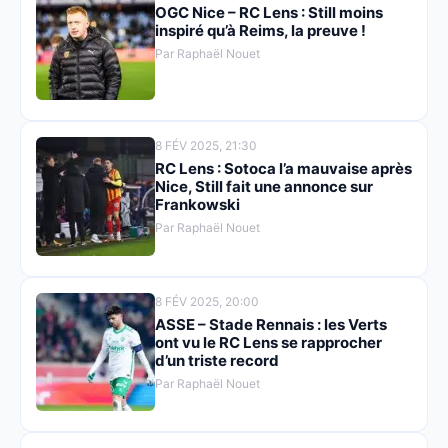
OGC Nice – RC Lens : Still moins
inspiré qu’à Reims, la preuve !
Par Raphaël Nouet
8 FÉV 2025, 21:30
RC Lens : Sotoca l’a mauvaise après
Nice, Still fait une annonce sur
Frankowski
Par Raphaël Nouet
8 FÉV 2025, 20:00
ASSE – Stade Rennais : les Verts
ont vu le RC Lens se rapprocher
d’un triste record
Par Raphaël Nouet