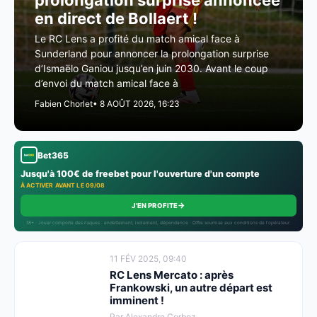
prolongation surprise annoncée
en direct de Bollaert !
Le RC Lens a profité du match amical face à
Sunderland pour annoncer la prolongation surprise
d’Ismaëlo Ganiou jusqu’en juin 2030. Avant le coup
d’envoi du match amical face à
Fabien Chorlet
• 8 AOÛT 2026, 16:23
Bet365
Jusqu'à 100€ de freebet pour l'ouverture d'un compte
À ACTIVER AVANT LE 09/08
→
J'EN PROFITE
18+ · Jouer comporte des risques : endettement, isolement, dépendance · Offre soumise aux conditions de l’opérateur.
11 FÉV 2025, 09:40
RC Lens Mercato : après
Frankowski, un autre départ est
imminent !
Par Alexandre Corboz