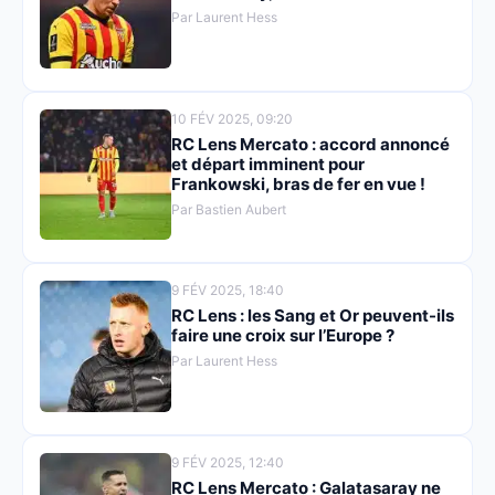
Par Laurent Hess
10 FÉV 2025, 09:20
RC Lens Mercato : accord annoncé
et départ imminent pour
Frankowski, bras de fer en vue !
Par Bastien Aubert
9 FÉV 2025, 18:40
RC Lens : les Sang et Or peuvent-ils
faire une croix sur l’Europe ?
Par Laurent Hess
9 FÉV 2025, 12:40
RC Lens Mercato : Galatasaray ne