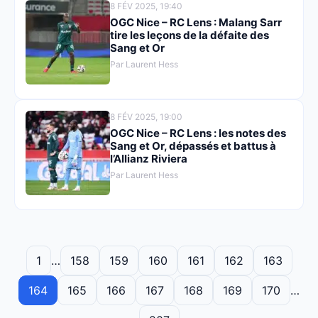
8 FÉV 2025, 19:40
OGC Nice – RC Lens : Malang Sarr
tire les leçons de la défaite des
Sang et Or
Par Laurent Hess
8 FÉV 2025, 19:00
OGC Nice – RC Lens : les notes des
Sang et Or, dépassés et battus à
l’Allianz Riviera
Par Laurent Hess
1
…
158
159
160
161
162
163
164
165
166
167
168
169
170
…