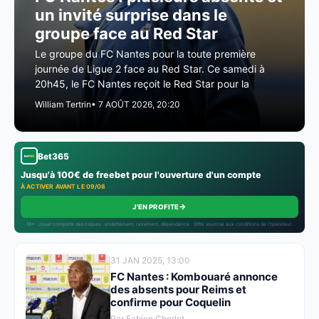
un invité surprise dans le
groupe face au Red Star
Le groupe du FC Nantes pour la toute première
journée de Ligue 2 face au Red Star. Ce samedi à
20h45, le FC Nantes reçoit le Red Star pour la
William Tertrin
• 7 AOÛT 2026, 20:20
Bet365
Jusqu'à 100€ de freebet pour l'ouverture d'un compte
À ACTIVER AVANT LE 09/08
→
J'EN PROFITE
18+ · Jouer comporte des risques : endettement, isolement, dépendance · Offre soumise aux conditions de l’opérateur.
31 JAN 2025, 13:00
FC Nantes : Kombouaré annonce
des absents pour Reims et
confirme pour Coquelin
Par Fabien Chorlet