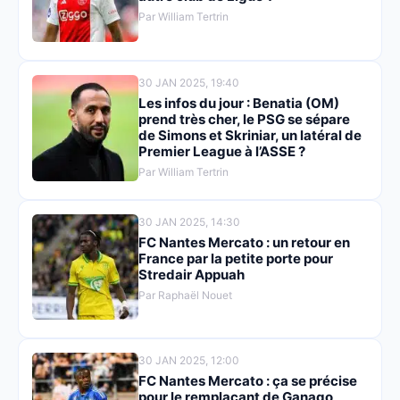
Par William Tertrin
30 JAN 2025, 19:40
Les infos du jour : Benatia (OM)
prend très cher, le PSG se sépare
de Simons et Skriniar, un latéral de
Premier League à l’ASSE ?
Par William Tertrin
30 JAN 2025, 14:30
FC Nantes Mercato : un retour en
France par la petite porte pour
Stredair Appuah
Par Raphaël Nouet
30 JAN 2025, 12:00
FC Nantes Mercato : ça se précise
pour le remplaçant de Ganago,