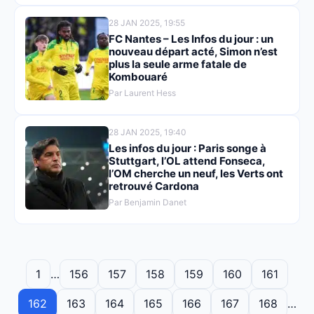
28 JAN 2025, 19:55
FC Nantes – Les Infos du jour : un
nouveau départ acté, Simon n’est
plus la seule arme fatale de
Kombouaré
Par Laurent Hess
28 JAN 2025, 19:40
Les infos du jour : Paris songe à
Stuttgart, l’OL attend Fonseca,
l’OM cherche un neuf, les Verts ont
retrouvé Cardona
Par Benjamin Danet
1
…
156
157
158
159
160
161
162
163
164
165
166
167
168
…