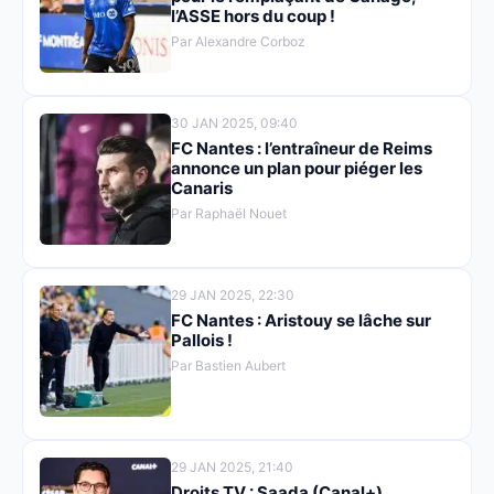
l’ASSE hors du coup !
Par Alexandre Corboz
30 JAN 2025, 09:40
FC Nantes : l’entraîneur de Reims
annonce un plan pour piéger les
Canaris
Par Raphaël Nouet
29 JAN 2025, 22:30
FC Nantes : Aristouy se lâche sur
Pallois !
Par Bastien Aubert
29 JAN 2025, 21:40
Droits TV : Saada (Canal+)