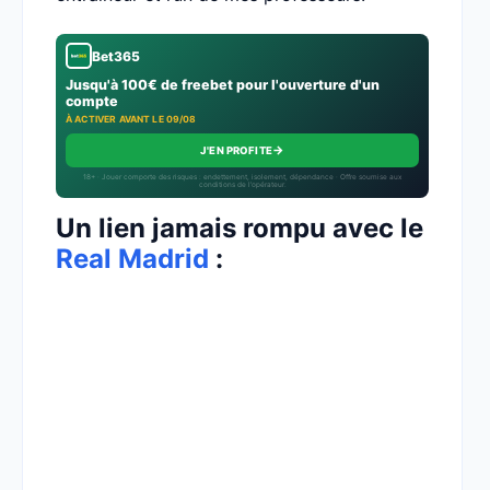
Bet365
Jusqu'à 100€ de freebet pour l'ouverture d'un
compte
À ACTIVER AVANT LE 09/08
→
J'EN PROFITE
18+ · Jouer comporte des risques : endettement, isolement, dépendance · Offre soumise aux
conditions de l’opérateur.
Un lien jamais rompu avec le
Real Madrid
: