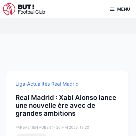
Aller
MENU
au
contenu
Liga
›
Actualités Real Madrid
Real Madrid : Xabi Alonso lance
une nouvelle ère avec de
grandes ambitions
PAR
BASTIEN AUBERT
- 26 MAI 2025, 13:20