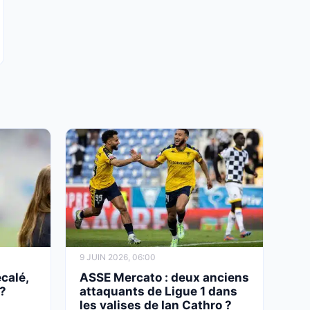
5 MAI 2026, 11:20
RC Lens, FC Nantes, TFC : Will Still envoie un
message à Lens et à ses courtisans
9 JUIN 2026, 06:00
calé,
ASSE Mercato : deux anciens
 ?
attaquants de Ligue 1 dans
les valises de Ian Cathro ?