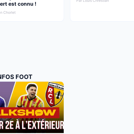
Par Louis Chrestian
ert est connu !
n Chorlet
INFOS FOOT