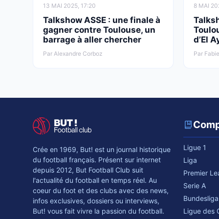
13 MAI 2025, 17:20
8 MAI 20
Talkshow ASSE : une finale à
Talks
gagner contre Toulouse, un
Toulou
barrage à aller chercher
d’El A
Par Alexandre Corboz
Par Fabie
Comp
Ligue 1
Crée en 1969, But! est un journal historique
du football français. Présent sur internet
Liga
depuis 2012, But Football Club suit
Premier L
l'actualité du football en temps réel. Au
Serie A
coeur du foot et des clubs avec des news,
Bundesliga
infos exclusives, dossiers ou interviews,
Ligue des
But! vous fait vivre la passion du football.