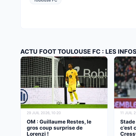
Toulouse FC
ACTU FOOT TOULOUSE FC : LES INFO
29 JUIL 2026, 10:20
11 JUIL 
OM : Guillaume Restes, le
Stade
gros coup surprise de
c’est 
Lorenzi !
Cressw