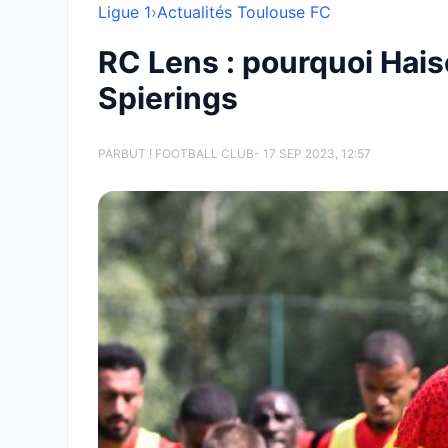
Ligue 1
›
Actualités Toulouse FC
RC Lens : pourquoi Hais
Spierings
PAR
BUT ! FOOTBALL CLUB
- 17 SEP 2023, 12:57