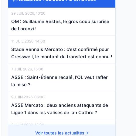
29 JUIL 2026, 10:20
OM : Guillaume Restes, le gros coup surprise
de Lorenzi !
11 JUIL 2026, 14:00
Stade Rennais Mercato : c’est confirmé pour
Cresswell, le montant du transfert est connu !
7 JUIL 2026, 15:00
ASSE : Saint-Étienne recalé, l’OL veut rafler
la mise ?
9 JUIN 2026, 06:00
ASSE Mercato : deux anciens attaquants de
Ligue 1 dans les valises de Ian Cathro ?
3 JUIN 2026, 15:00
RC Lens : Robin Risser et un autre lensois
Voir toutes les actualités