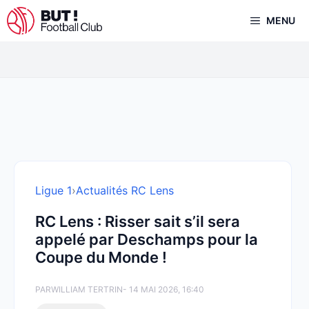
Aller
MENU
au
contenu
Ligue 1
›
Actualités RC Lens
RC Lens : Risser sait s’il sera
appelé par Deschamps pour la
Coupe du Monde !
PAR
WILLIAM TERTRIN
- 14 MAI 2026, 16:40