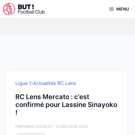
Aller
MENU
au
contenu
Ligue 1
›
Actualités RC Lens
RC Lens Mercato : c’est
confirmé pour Lassine Sinayoko
!
PAR
FABIEN CHORLET
- 13 MAI 2026, 18:20