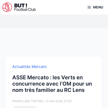
Aller
MENU
au
contenu
Actualités Mercato
ASSE Mercato : les Verts en
concurrence avec l’OM pour un
nom très familier au RC Lens
PAR
WILLIAM TERTRIN
- 13 MAI 2026, 07:00