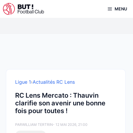
Aller
MENU
au
contenu
Ligue 1
›
Actualités RC Lens
RC Lens Mercato : Thauvin
clarifie son avenir une bonne
fois pour toutes !
PAR
WILLIAM TERTRIN
- 12 MAI 2026, 21:00