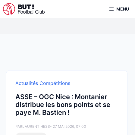
Aller
MENU
au
contenu
Actualités Compétitions
ASSE – OGC Nice : Montanier
distribue les bons points et se
paye M. Bastien !
PAR
LAURENT HESS
- 27 MAI 2026, 07:00