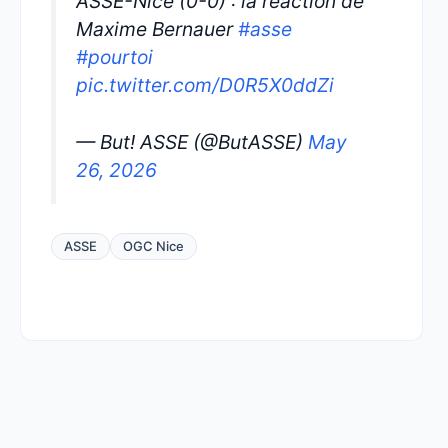
ASSE-Nice (0-0) : la reaction de
Maxime Bernauer
#asse
#pourtoi
pic.twitter.com/D0R5X0ddZi
— But! ASSE (@ButASSE)
May
26, 2026
ASSE
OGC Nice