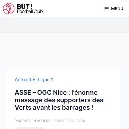
Aller
MENU
au
contenu
Actualités Ligue 1
ASSE – OGC Nice : l’énorme
message des supporters des
Verts avant les barrages !
PAR
BASTIEN AUBERT
- 26 MAI 2026, 06:00