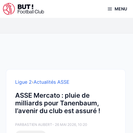
Aller
MENU
au
contenu
Ligue 2
›
Actualités ASSE
ASSE Mercato : pluie de
milliards pour Tanenbaum,
l’avenir du club est assuré !
PAR
BASTIEN AUBERT
- 26 MAI 2026, 10:20