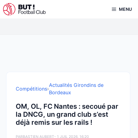
Aller
MENU
au
contenu
Actualités Girondins de
Compétitions
›
Bordeaux
OM, OL, FC Nantes : secoué par
la DNCG, un grand club s’est
déjà remis sur les rails !
PAR
BASTIEN AUBERT
- 1 JUIL 2026, 16:20