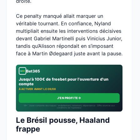
droite.
Ce penalty manqué allait marquer un
véritable tournant. En confiance, Nyland
multipliait ensuite les interventions décisives
devant Gabriel Martinelli puis Vinicius Junior,
tandis qu’Alisson répondait en s’imposant
face à Martin Ødegaard juste avant la pause.
Bet365
Jusqu'à 100€ de freebet pour l'ouverture d'un
compte
À ACTIVER AVANT LE 09/08
→
J'EN PROFITE
18+ · Jouer comporte des risques : endettement, isolement, dépendance · Offre soumise aux
conditions de l’opérateur.
Le Brésil pousse, Haaland
frappe