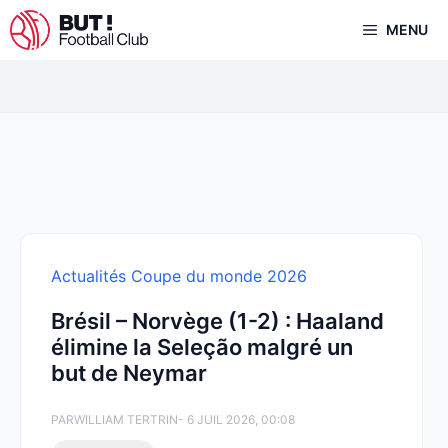
Aller
MENU
au
contenu
Actualités Coupe du monde 2026
Brésil – Norvège (1-2) : Haaland
élimine la Seleção malgré un
but de Neymar
PAR
WILLIAM TERTRIN
- 6 JUIL 2026, 00:08