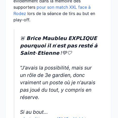
évidemment dans la mémoire des
supporters
pour son match XXL face à
Rodez
lors de la séance de tirs au but en
play-off.
🚨 𝗕𝗿𝗶𝗰𝗲 𝗠𝗮𝘂𝗯𝗹𝗲𝘂 𝗘𝗫𝗣𝗟𝗜𝗤𝗨𝗘
𝗽𝗼𝘂𝗿𝗾𝘂𝗼𝗶 𝗶𝗹 𝗻'𝗲𝘀𝘁 𝗽𝗮𝘀 𝗿𝗲𝘀𝘁𝗲́ 𝗮̀
𝗦𝗮𝗶𝗻𝘁-𝗘𝘁𝗶𝗲𝗻𝗻𝗲 !💚🤍
"J'avais la possibilité, mais sur
un rôle de 3e gardien, donc
vraiment un poste où je n'aurais
pas joué du tout, y compris en
réserve.
Si au bout…