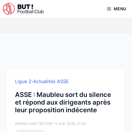
Aller
MENU
au
contenu
Ligue 2
›
Actualités ASSE
ASSE : Maubleu sort du silence
et répond aux dirigeants après
leur proposition indécente
PAR
WILLIAM TERTRIN
- 5 JUIL 2026, 21:30