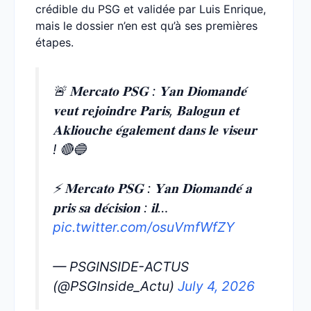
crédible du PSG et validée par Luis Enrique,
mais le dossier n’en est qu’à ses premières
étapes.
🚨 𝐌𝐞𝐫𝐜𝐚𝐭𝐨 𝐏𝐒𝐆 : 𝐘𝐚𝐧 𝐃𝐢𝐨𝐦𝐚𝐧𝐝𝐞́
𝐯𝐞𝐮𝐭 𝐫𝐞𝐣𝐨𝐢𝐧𝐝𝐫𝐞 𝐏𝐚𝐫𝐢𝐬, 𝐁𝐚𝐥𝐨𝐠𝐮𝐧 𝐞𝐭
𝐀𝐤𝐥𝐢𝐨𝐮𝐜𝐡𝐞 𝐞́𝐠𝐚𝐥𝐞𝐦𝐞𝐧𝐭 𝐝𝐚𝐧𝐬 𝐥𝐞 𝐯𝐢𝐬𝐞𝐮𝐫
! 🔴🔵
⚡ 𝐌𝐞𝐫𝐜𝐚𝐭𝐨 𝐏𝐒𝐆 : 𝐘𝐚𝐧 𝐃𝐢𝐨𝐦𝐚𝐧𝐝𝐞́ 𝐚
𝐩𝐫𝐢𝐬 𝐬𝐚 𝐝𝐞́𝐜𝐢𝐬𝐢𝐨𝐧 : 𝐢𝐥…
pic.twitter.com/osuVmfWfZY
— PSGINSIDE-ACTUS
(@PSGInside_Actu)
July 4, 2026