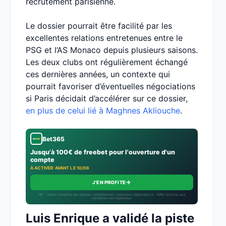
recrutement parisienne.
Le dossier pourrait être facilité par les
excellentes relations entretenues entre le
PSG et l’AS Monaco depuis plusieurs saisons.
Les deux clubs ont régulièrement échangé
ces dernières années, un contexte qui
pourrait favoriser d’éventuelles négociations
si Paris décidait d’accélérer sur ce dossier,
en plus de celui lié à Maghnes Akliouche
.
Bet365
Jusqu'à 100€ de freebet pour l'ouverture d'un
compte
À ACTIVER AVANT LE 10/08
→
J'EN PROFITE
18+ · Jouer comporte des risques : endettement, isolement, dépendance · Offre soumise aux
conditions de l’opérateur.
Luis Enrique a validé la piste