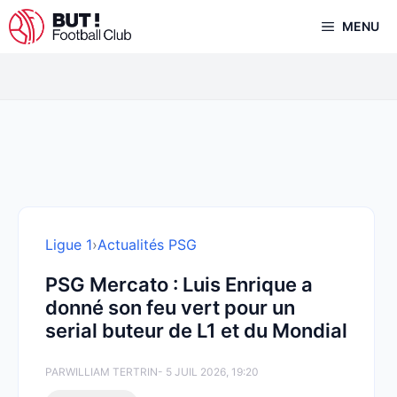
Aller
MENU
au
contenu
Ligue 1
›
Actualités PSG
PSG Mercato : Luis Enrique a
donné son feu vert pour un
serial buteur de L1 et du Mondial
PAR
WILLIAM TERTRIN
- 5 JUIL 2026, 19:20