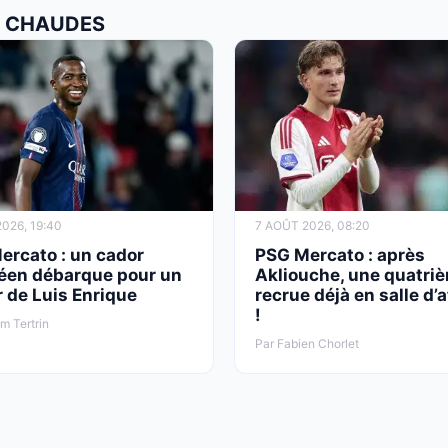
US CHAUDES
026, 19:40
7 AOÛT 2026, 08:20
ercato : un cador
PSG Mercato : après
éen débarque pour un
Akliouche, une quatri
r de Luis Enrique
recrue déjà en salle d’
!
am Tertrin
Par Fabien Chorlet