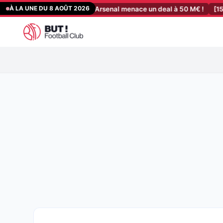
Aller
À LA UNE DU 8 AOÛT 2026
Barcelone Mercato : Arsenal menace un deal à 50 M€ !
[15:11]
FC Ba
au
contenu