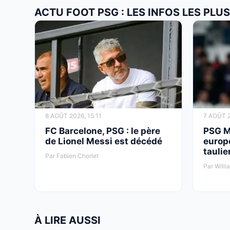
ACTU FOOT PSG : LES INFOS LES PL
8 AOÛT 2026, 15:11
7 AOÛT 2
FC Barcelone, PSG : le père
PSG M
de Lionel Messi est décédé
europ
taulie
Par Fabien Chorlet
Par Willi
À LIRE AUSSI