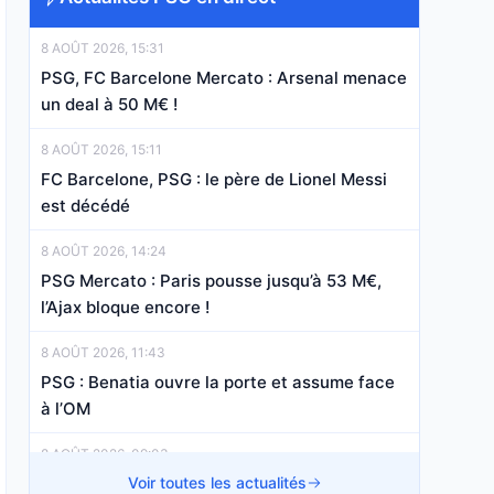
8 AOÛT 2026, 15:31
PSG, FC Barcelone Mercato : Arsenal menace
un deal à 50 M€ !
8 AOÛT 2026, 15:11
FC Barcelone, PSG : le père de Lionel Messi
est décédé
8 AOÛT 2026, 14:24
PSG Mercato : Paris pousse jusqu’à 53 M€,
l’Ajax bloque encore !
8 AOÛT 2026, 11:43
PSG : Benatia ouvre la porte et assume face
à l’OM
8 AOÛT 2026, 09:03
PSG : Paris refuse une première offre et
Voir toutes les actualités