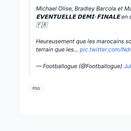
Michael Olise, Bradley Barcola et Manu
𝗘́𝗩𝗘𝗡𝗧𝗨𝗘𝗟𝗟𝗘 𝗗𝗘𝗠𝗜-𝗙𝗜𝗡𝗔𝗟
🇫🇷
Heureusement que les marocains son
terrain que les…
pic.twitter.com/N
— Footballogue (@Footballogue)
Ju
PSG