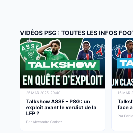
VIDÉOS PSG : TOUTES LES INFOS FOO
25 MAR 2025, 20:40
16 MAR 2
Talkshow ASSE – PSG : un
Talks
exploit avant le verdict de la
face 
LFP ?
Par Fabie
Par Alexandre Corboz