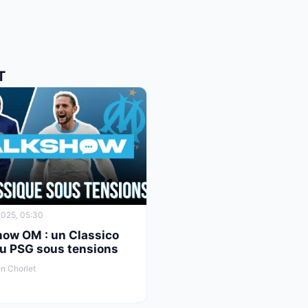
T
025, 05:30
how OM : un Classico
au PSG sous tensions
n Chorlet