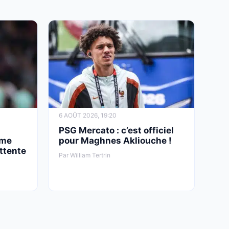
6 AOÛT 2026, 19:20
PSG Mercato : c’est officiel
ème
pour Maghnes Akliouche !
attente
Par William Tertrin