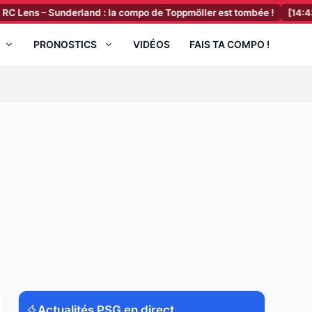
– Sunderland : la compo de Toppmöller est tombée !
[14:43]
Elche 
PRONOSTICS
VIDÉOS
FAIS TA COMPO !
Actualités PSG en direct