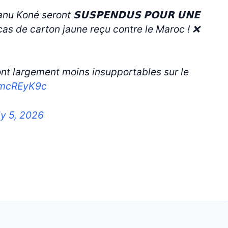
 Koné seront 𝗦𝗨𝗦𝗣𝗘𝗡𝗗𝗨𝗦 𝗣𝗢𝗨𝗥 𝗨𝗡𝗘
𝗘 en cas de carton jaune reçu contre le Maroc ! ❌
t largement moins insupportables sur le
dmcREyK9c
ly 5, 2026