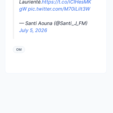
Laurienté.
https://t.co/iCIHesMK
gW
pic.twitter.com/M70iLilt3W
— Santi Aouna (@Santi_J_FM)
July 5, 2026
OM