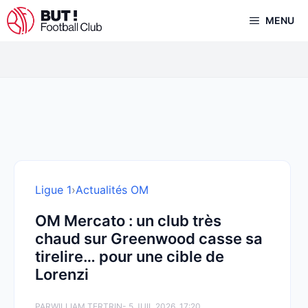
Aller
MENU
au
contenu
Ligue 1
›
Actualités OM
OM Mercato : un club très
chaud sur Greenwood casse sa
tirelire… pour une cible de
Lorenzi
PAR
WILLIAM TERTRIN
- 5 JUIL 2026, 17:20