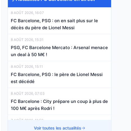
8 AOÛT 2026, 16:07
FC Barcelone, PSG : on en sait plus sur le
décès du père de Lionel Messi
8 AOÛT 2026, 15:31
PSG, FC Barcelone Mercato : Arsenal menace
un deal à 50 M€ !
8 AOÛT 2026, 15:11
FC Barcelone, PSG : le père de Lionel Messi
est décédé
8 AOÛT 2026, 07:03
FC Barcelone : City prépare un coup à plus de
100 M€ après Rodri !
7 AOÛT 2026, 11:50
FC Barcelone Mercato : Manchester City a
Voir toutes les actualités