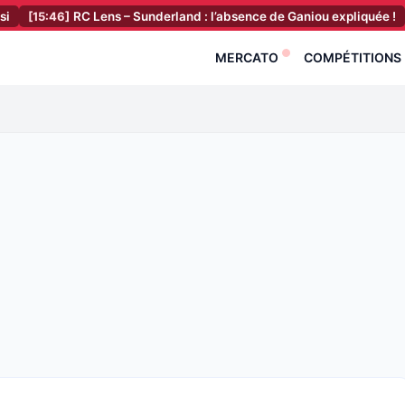
:46]
RC Lens – Sunderland : l’absence de Ganiou expliquée !
[15:31]
MERCATO
COMPÉTITIONS