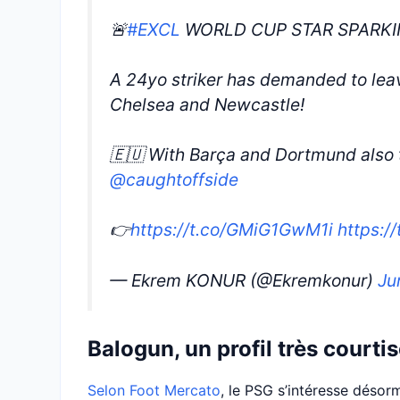
🚨
#EXCL
WORLD CUP STAR SPARKI
A 24yo striker has demanded to lea
Chelsea and Newcastle!
🇪🇺 With Barça and Dortmund also 
@caughtoffside
👉
https://t.co/GMiG1GwM1i
https:/
— Ekrem KONUR (@Ekremkonur)
Ju
Balogun, un profil très courti
Selon Foot Mercato
, le PSG s’intéresse désorm