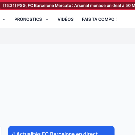
PSG, FC Barcelone Mercato : Arsenal menace un deal à 50 M€ !
[15
PRONOSTICS
VIDÉOS
FAIS TA COMPO !
Actualités FC Barcelone en direct