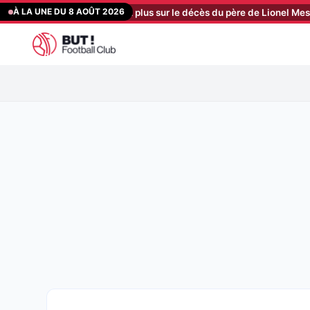
Aller
À LA UNE DU 8 AOÛT 2026
lone, PSG : on en sait plus sur le décès du père de Lionel Messi
[15
au
contenu