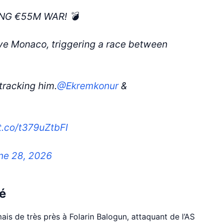
NG €55M WAR! 💣
ve Monaco, triggering a race between
tracking him.
@Ekremkonur
&
/t.co/t379uZtbFI
ne 28, 2026
sé
ais de très près à Folarin Balogun, attaquant de l’AS