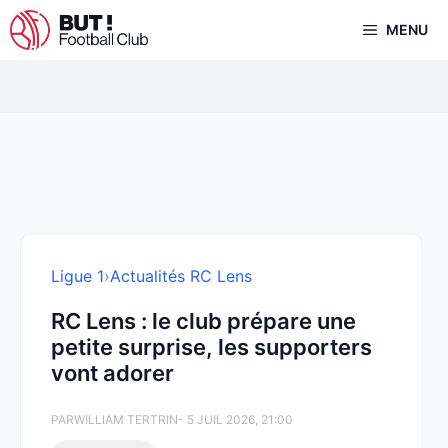
Aller
MENU
au
contenu
Ligue 1
›
Actualités RC Lens
RC Lens : le club prépare une
petite surprise, les supporters
vont adorer
PAR
WILLIAM TERTRIN
- 5 JUIL 2026, 21:00