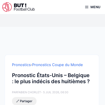
Aller
MENU
au
contenu
Pronostics
›
Pronostics Coupe du Monde
Pronostic États-Unis – Belgique
: le plus indécis des huitièmes ?
PAR
FABIEN CHORLET
- 5 JUIL 2026, 06:30
🔗 Partager