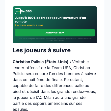
Bet365
Jusqu'à 100€ de freebet pour l'ouverture d'un
compte
À ACTIVER AVANT LE 11/08
→
J'EN PROFITE
18+ · Jouer comporte des risques : endettement, isolement, dépendance · Offre soumise aux
conditions de l’opérateur.
Les joueurs à suivre
Christian Pulisic (États-Unis)
: Véritable
leader offensif de la Team USA, Christian
Pulisic sera encore l’un des hommes à suivre
dans ce huitième de finale. Percutant,
capable de faire des différences balle au
pied et décisif dans les grands rendez-vous,
le joueur de l’AC Milan aura une grande
partie des espoirs américains sur ses
épaules.