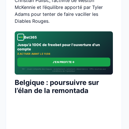
Christian Pulisic, l’activité de Weston
McKennie et l’équilibre apporté par Tyler
Adams pour tenter de faire vaciller les
Diables Rouges.
Bet365
Jusqu'à 100€ de freebet pour l'ouverture d'un
compte
À ACTIVER AVANT LE 11/08
→
J'EN PROFITE
18+ · Jouer comporte des risques : endettement, isolement, dépendance · Offre soumise aux
conditions de l’opérateur.
Belgique : poursuivre sur
l’élan de la remontada