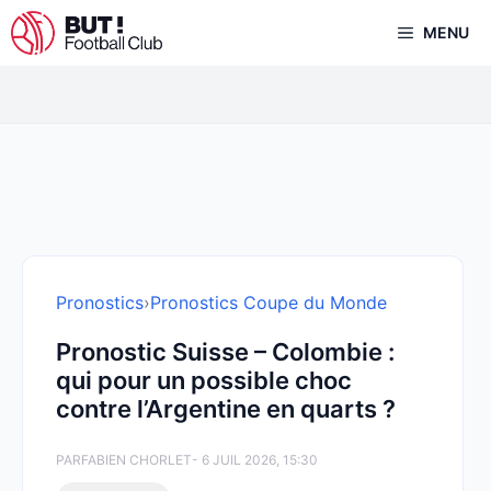
Aller
MENU
au
contenu
Pronostics
›
Pronostics Coupe du Monde
Pronostic Suisse – Colombie :
qui pour un possible choc
contre l’Argentine en quarts ?
PAR
FABIEN CHORLET
- 6 JUIL 2026, 15:30