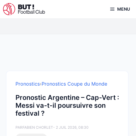
Aller
MENU
au
contenu
Pronostics
›
Pronostics Coupe du Monde
Pronostic Argentine – Cap-Vert :
Messi va-t-il poursuivre son
festival ?
PAR
FABIEN CHORLET
- 2 JUIL 2026, 08:30