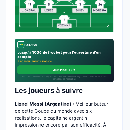
Bet365
Jusqu'à 100€ de freebet pour l'ouverture d'un
compte
À ACTIVER AVANT LE 09/08
→
J'EN PROFITE
18+ · Jouer comporte des risques : endettement, isolement, dépendance · Offre soumise aux
conditions de l’opérateur.
Les joueurs à suivre
Lionel Messi (Argentine)
: Meilleur buteur
de cette Coupe du monde avec six
réalisations, le capitaine argentin
impressionne encore par son efficacité. À