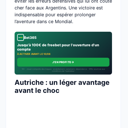
éviter les erreurs défensives qui lui ont coûté
cher face aux Argentins. Une victoire est
indispensable pour espérer prolonger
l’aventure dans ce Mondial.
Bet365
Jusqu'à 100€ de freebet pour l'ouverture d'un
compte
À ACTIVER AVANT LE 10/08
→
J'EN PROFITE
18+ · Jouer comporte des risques : endettement, isolement, dépendance · Offre soumise aux
conditions de l’opérateur.
Autriche : un léger avantage
avant le choc