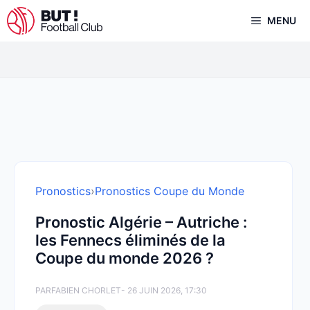
Aller
MENU
au
contenu
Pronostics
›
Pronostics Coupe du Monde
Pronostic Algérie – Autriche :
les Fennecs éliminés de la
Coupe du monde 2026 ?
PAR
FABIEN CHORLET
- 26 JUIN 2026, 17:30