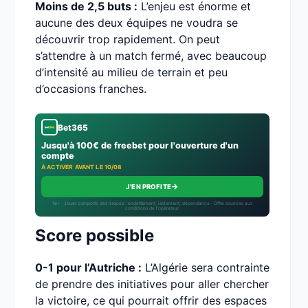
Moins de 2,5 buts :
L’enjeu est énorme et
aucune des deux équipes ne voudra se
découvrir trop rapidement. On peut
s’attendre à un match fermé, avec beaucoup
d’intensité au milieu de terrain et peu
d’occasions franches.
Bet365
Jusqu'à 100€ de freebet pour l'ouverture d'un
compte
À ACTIVER AVANT LE 10/08
→
J'EN PROFITE
18+ · Jouer comporte des risques : endettement, isolement, dépendance · Offre soumise aux
conditions de l’opérateur.
Score possible
0-1 pour l’Autriche :
L’Algérie sera contrainte
de prendre des initiatives pour aller chercher
la victoire, ce qui pourrait offrir des espaces