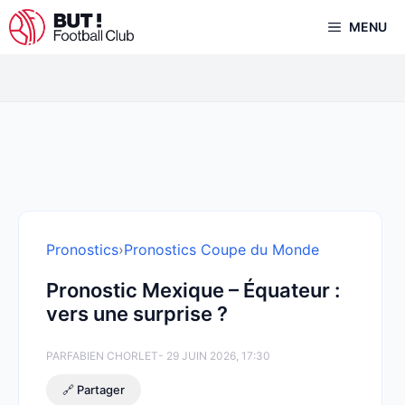
Aller
MENU
au
contenu
Pronostics
›
Pronostics Coupe du Monde
Pronostic Mexique – Équateur :
vers une surprise ?
PAR
FABIEN CHORLET
- 29 JUIN 2026, 17:30
🔗 Partager