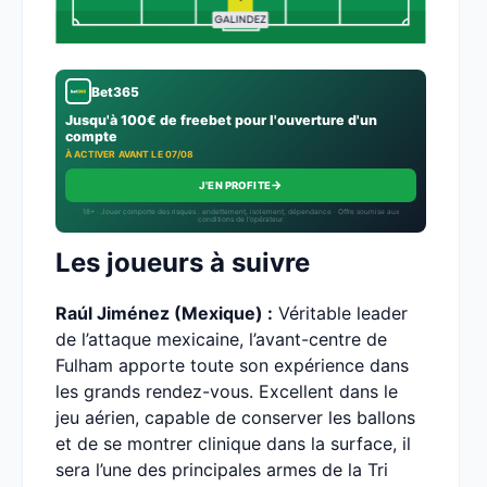
Bet365
Jusqu'à 100€ de freebet pour l'ouverture d'un
compte
À ACTIVER AVANT LE 07/08
→
J'EN PROFITE
18+ · Jouer comporte des risques : endettement, isolement, dépendance · Offre soumise aux
conditions de l’opérateur.
Les joueurs à suivre
Raúl Jiménez (Mexique) :
Véritable leader
de l’attaque mexicaine, l’avant-centre de
Fulham apporte toute son expérience dans
les grands rendez-vous. Excellent dans le
jeu aérien, capable de conserver les ballons
et de se montrer clinique dans la surface, il
sera l’une des principales armes de la Tri