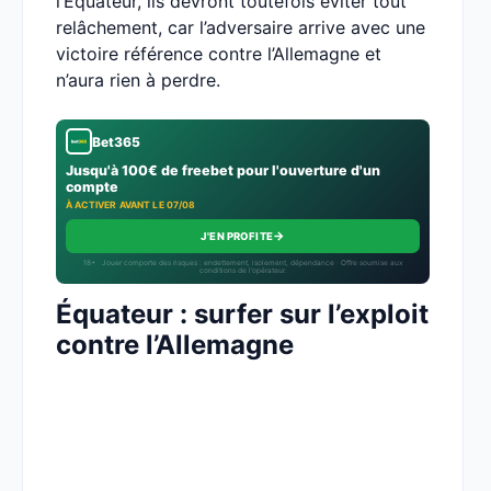
l’Équateur, ils devront toutefois éviter tout
relâchement, car l’adversaire arrive avec une
victoire référence contre l’Allemagne et
n’aura rien à perdre.
Bet365
Jusqu'à 100€ de freebet pour l'ouverture d'un
compte
À ACTIVER AVANT LE 07/08
→
J'EN PROFITE
18+ · Jouer comporte des risques : endettement, isolement, dépendance · Offre soumise aux
conditions de l’opérateur.
Équateur : surfer sur l’exploit
contre l’Allemagne