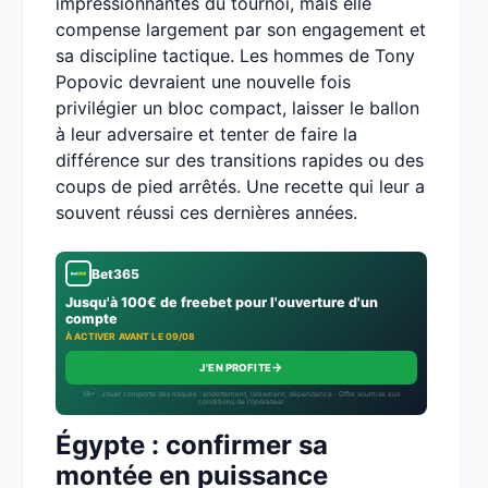
impressionnantes du tournoi, mais elle
compense largement par son engagement et
sa discipline tactique. Les hommes de Tony
Popovic devraient une nouvelle fois
privilégier un bloc compact, laisser le ballon
à leur adversaire et tenter de faire la
différence sur des transitions rapides ou des
coups de pied arrêtés. Une recette qui leur a
souvent réussi ces dernières années.
Bet365
Jusqu'à 100€ de freebet pour l'ouverture d'un
compte
À ACTIVER AVANT LE 09/08
→
J'EN PROFITE
18+ · Jouer comporte des risques : endettement, isolement, dépendance · Offre soumise aux
conditions de l’opérateur.
Égypte : confirmer sa
montée en puissance