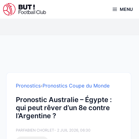
Aller
MENU
au
contenu
Pronostics
›
Pronostics Coupe du Monde
Pronostic Australie – Égypte :
qui peut rêver d’un 8e contre
l’Argentine ?
PAR
FABIEN CHORLET
- 2 JUIL 2026, 06:30