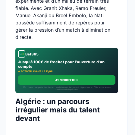
expérimenté et d’un milieu de terrain très
fiable. Avec Granit Xhaka, Remo Freuler,
Manuel Akanji ou Breel Embolo, la Nati
possède suffisamment de repères pour
gérer la pression d’un match à élimination
directe.
Bet365
Jusqu'à 100€ de freebet pour l'ouverture d'un
compte
À ACTIVER AVANT LE 11/08
→
J'EN PROFITE
18+ · Jouer comporte des risques : endettement, isolement, dépendance · Offre soumise aux
conditions de l’opérateur.
Algérie : un parcours
irrégulier mais du talent
devant