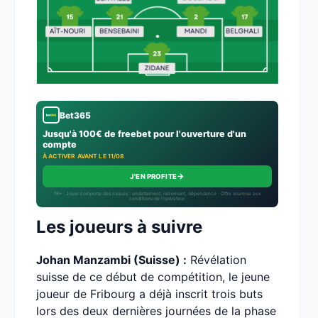
Bet365
Jusqu'à 100€ de freebet pour l'ouverture d'un
compte
À ACTIVER AVANT LE 11/08
→
J'EN PROFITE
18+ · Jouer comporte des risques : endettement, isolement, dépendance · Offre soumise aux
conditions de l’opérateur.
Les joueurs à suivre
Johan Manzambi (Suisse) :
Révélation
suisse de ce début de compétition, le jeune
joueur de Fribourg a déjà inscrit trois buts
lors des deux dernières journées de la phase