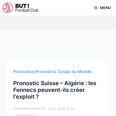
Aller
MENU
au
contenu
Pronostics
›
Pronostics Coupe du Monde
Pronostic Suisse – Algérie : les
Fennecs peuvent-ils créer
l’exploit ?
PAR
FABIEN CHORLET
- 1 JUIL 2026, 15:40